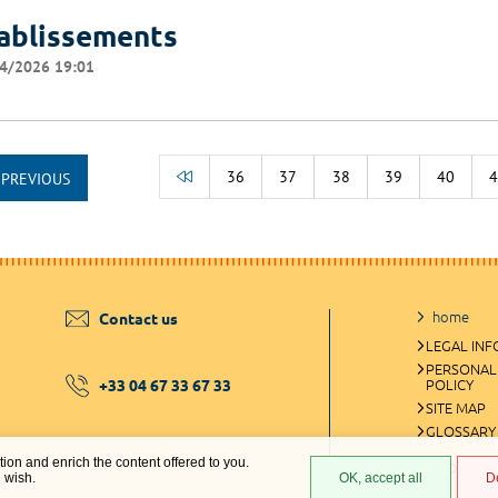
ablissements
4/2026 19:01
36
37
38
39
40
PREVIOUS
BACK TO THE BEGINNING OF THE 
home
Contact us
LEGAL IN
PERSONAL
+33 04 67 33 67 33
POLICY
SITE MAP
GLOSSARY
ation and enrich the content offered to you.
COOKIES 
u wish.
OK, accept all
D