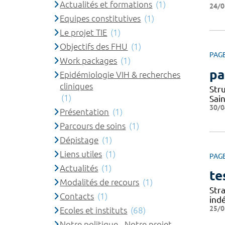
Actualités et formations
(1)
24/0
Equipes constitutives
(1)
Le projet TIE
(1)
Objectifs des FHU
(1)
PAG
Work packages
(1)
pa
Epidémiologie VIH & recherches
cliniques
Str
(1)
Sai
30/0
Présentation
(1)
Parcours de soins
(1)
Dépistage
(1)
Liens utiles
(1)
PAG
Actualités
(1)
te
Modalités de recours
(1)
Stra
Contacts
(1)
ind
25/0
Ecoles et instituts
(68)
Notre politique - Notre projet