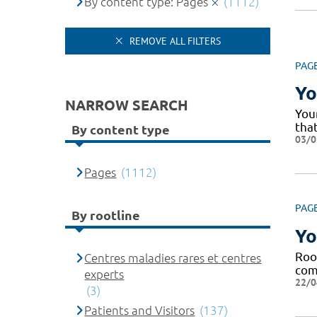
By content type: Pages
(1112)
REMOVE ALL FILTERS
PAG
Yo
NARROW SEARCH
Your
that
By content type
03/0
Pages
(1112)
PAG
By rootline
Yo
Roo
Centres maladies rares et centres
com
experts
22/0
(3)
Patients and Visitors
(137)