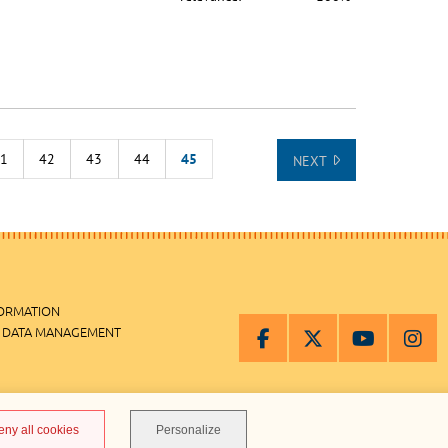
41
42
43
44
45
NEXT
LIST
FORMATION
 DATA MANAGEMENT
MANAGEMENT
eny all cookies
Personalize