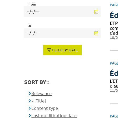
From
PAG
Éd
ETP
to
com
s'a
18/0
FILTER BY DATE
PAG
Éd
L'E
SORT BY :
d'a
11/0
Relevance
[Title]
Content type
Last modification date
PAG