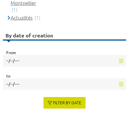
Montpellier
(1)
Actualités
(1)
By date of creation
From
to
FILTER BY DATE