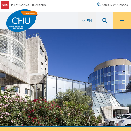
EMERGENCY NUMBERS
QUICK ACCESSES
EN