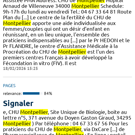
Assistée PMA Address: CHU de
Montpellier
Hôpital
Arnaud de Villeneuve 34000
Montpellier
Schedule:
9h-17h du lundi au vendredi Tel.: 04 67 33 64 81 Route
Plan du [...] Le centre de la fertilité du CHU de
Montpellier
apporte une aide individualisée aux
femmes/couples qui ont un désir d’enfant en
réunissant, en un lieu unique, l’ensemble des
praticiens indispensables au [...] par le Pr HEDON et le
Pr FLANDRE, le centre d’Assistance Médicale à la
Procréation du CHU de
Montpellier
est l’un des
premiers centres français à avoir développé la
Fécondation in vitro (FIV). Il est
18/02/2026 15:25
PAGES
relevance:
84%
Signaler
e, CHU
Montpellier
, Site Unique de Biologie, boite au
lettre n°5, 371 avenue du Doyen Gaston Giraud, 34295
Montpellier
) Par téléphone : 04 67 33 67 56 Pour les
praticiens du CHU de
Montpellier
, via DxCare [...] de
Pharmacovigilance de
Montpellier
: En ligne : portail