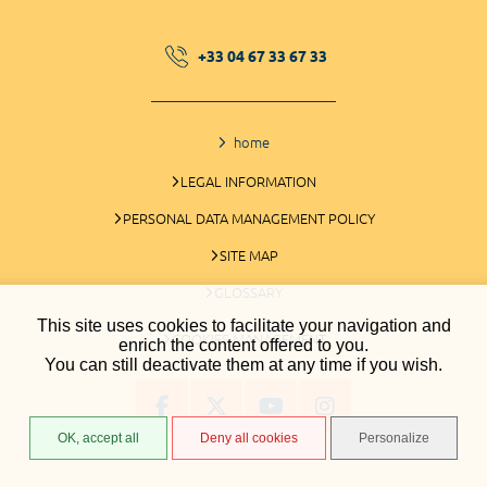
+33 04 67 33 67 33
home
LEGAL INFORMATION
PERSONAL DATA MANAGEMENT POLICY
SITE MAP
GLOSSARY
This site uses cookies to facilitate your navigation and
COOKIES MANAGEMENT
enrich the content offered to you.
You can still deactivate them at any time if you wish.
OK, accept all
Deny all cookies
Personalize