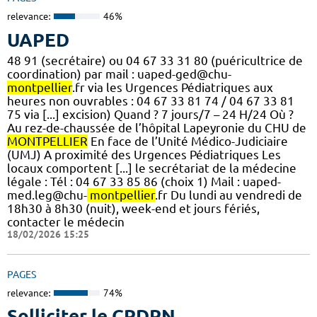
relevance:
46%
UAPED
48 91 (secrétaire) ou 04 67 33 31 80 (puéricultrice de
coordination) par mail : uaped-ged@chu-
montpellier
.fr via les Urgences Pédiatriques aux
heures non ouvrables : 04 67 33 81 74 / 04 67 33 81
75 via [...] excision) Quand ? 7 jours/7 – 24 H/24 Où ?
Au rez-de-chaussée de l’hôpital Lapeyronie du CHU de
MONTPELLIER
En face de l’Unité Médico-Judiciaire
(UMJ) A proximité des Urgences Pédiatriques Les
locaux comportent [...] le secrétariat de la médecine
légale : Tél : 04 67 33 85 86 (choix 1) Mail : uaped-
med.leg@chu-
montpellier
.fr Du lundi au vendredi de
18h30 à 8h30 (nuit), week-end et jours fériés,
contacter le médecin
18/02/2026 15:25
PAGES
relevance:
74%
Solliciter le CPDPN