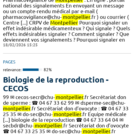
national des signalements En envoyant un message
ou un compte-rendu médical par e-mail (
pharmacovigilance@chu-
montpellier
.fr ) ou courrier (
Centre [...] CRPV de
Montpellier
Pourquoi signaler un
effet indésirable médicamenteux ? Qui signale ? Quels
effets indésirables signaler ? Comment signaler ? Que
deviennent vos signalements ? Pourquoi signaler en
18/02/2026 15:25
PAGES
relevance:
82%
Biologie de la reproduction -
CECOS
99 ✉ cecos-secr@chu-
montpellier
.fr Secrétariat don
de sperme : ☎ 04 67 33 62 99 ✉ dsperme-sec@chu-
montpellier
.fr Secrétariat don d’ovocyte : ☎ 04 67 33
25 35 ✉ do-sec@chu-
montpellier
.fr Equipe médicale
[...] biologie de la reproduction ☎ 04 67 33 64 04 ✉
secbdr@chu-
montpellier
.fr Secrétariat don d’ovocyte
☎ 04 67 33 25 35 ✉ do-sec@chu-
montpellier
.fr