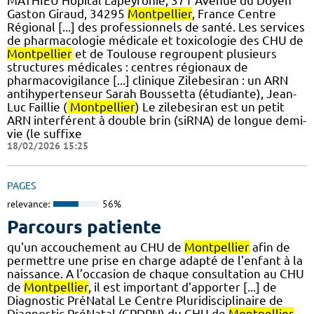
MATHIEU Hôpital Lapeyronie, 371 Avenue du Doyen
Gaston Giraud, 34295
Montpellier
, France Centre
Régional [...] des professionnels de santé. Les services
de pharmacologie médicale et toxicologie des CHU de
Montpellier
et de Toulouse regroupent plusieurs
structures médicales : centres régionaux de
pharmacovigilance [...] clinique Zilebesiran : un ARN
antihypertenseur Sarah Boussetta (étudiante), Jean-
Luc Faillie (
Montpellier
) Le zilebesiran est un petit
ARN interférent à double brin (siRNA) de longue demi-
vie (le suffixe
18/02/2026 15:25
PAGES
relevance:
56%
Parcours patiente
qu'un accouchement au CHU de
Montpellier
afin de
permettre une prise en charge adapté de l'enfant à la
naissance. A l’occasion de chaque consultation au CHU
de
Montpellier
, il est important d'apporter [...] de
Diagnostic PréNatal Le Centre Pluridisciplinaire de
Diagnostic PréNatal (CPDPN) du CHU de
Montpellier