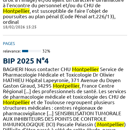
à l'encontre du personnel et/ou du CHU de
Montpellier
, est susceptible de faire l'objet de
poursuites au plan pénal (Code Pénal art.226/13),
ordinal
18/02/2026 15:25
PAGES
relevance:
32%
BIP 2025 N°4
BAGHERI Nous contacter CHU
Montpellier
Service de
Pharmacologie Médicale et Toxicologie Dr Olivier
MATHIEU Hôpital Lapeyronie, 371 Avenue du Doyen
Gaston Giraud, 34295
Montpellier
, France Centre
Régional [...] des professionnels de santé. Les services
de pharmacologie médicale et toxicologie des CHU de
Montpellier
et de Toulouse regroupent plusieurs
structures médicales : centres régionaux de
pharmacovigilance [...] SENSIBILISATION TUMORALE
AUX INHIBITEURS DES POINTS DE CONTROLE
IMMUNOLOGIQUE (ICI) Pascale Palassin (
Montpellier
)
Difficile d’être passé à côté de cette étude, parue