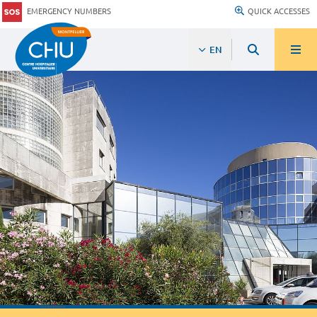
EMERGENCY NUMBERS
QUICK ACCESSES
EN