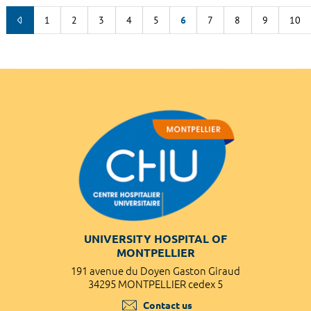
1
2
3
4
5
6
7
8
9
10
UNIVERSITY HOSPITAL OF
MONTPELLIER
191 avenue du Doyen Gaston Giraud
34295 MONTPELLIER cedex 5
Contact us