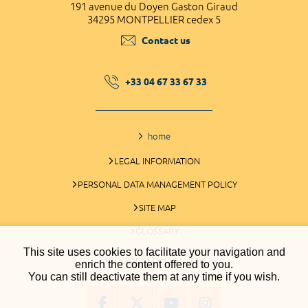
191 avenue du Doyen Gaston Giraud
34295 MONTPELLIER cedex 5
Contact us
+33 04 67 33 67 33
home
LEGAL INFORMATION
PERSONAL DATA MANAGEMENT POLICY
SITE MAP
GLOSSARY
This site uses cookies to facilitate your navigation and
COOKIES MANAGEMENT
enrich the content offered to you.
You can still deactivate them at any time if you wish.