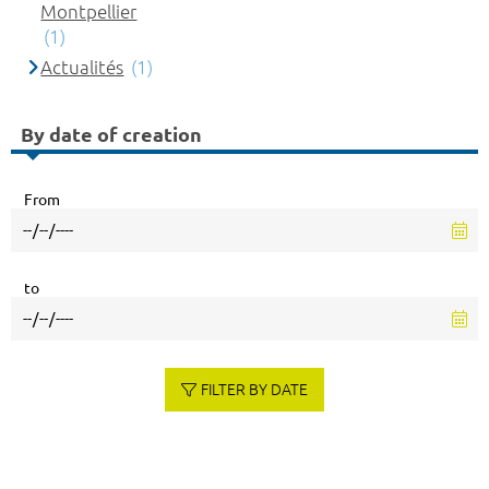
Montpellier
(1)
Actualités
(1)
By date of creation
From
to
FILTER BY DATE