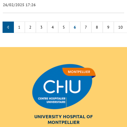
26/02/2025 17:26
1
2
3
4
5
6
7
8
9
10
UNIVERSITY HOSPITAL OF
MONTPELLIER