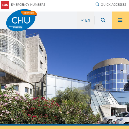
EMERGENCY NUMBERS
QUICK ACCESSES
EN