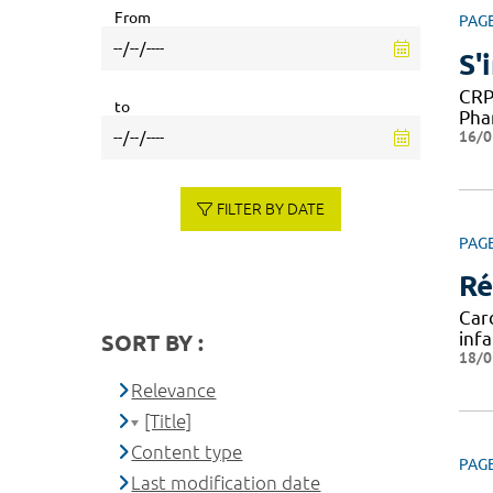
From
PAG
S'
CRP
to
Pha
16/0
FILTER BY DATE
PAG
Ré
Car
inf
SORT BY :
18/0
Relevance
[Title]
Content type
PAG
Last modification date