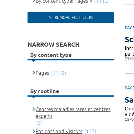
By content type: Pages
(1112)
REMOVE ALL FILTERS
PAG
Sc
NARROW SEARCH
Intr
par
By content type
27/0
Pages
(1112)
PAG
By rootline
Sa
Que
Centres maladies rares et centres
vid
experts
18/0
(3)
Patients and Visitors
(137)