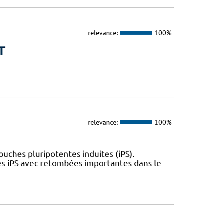
relevance:
100%
T
relevance:
100%
uches pluripotentes induites (iPS).
es iPS avec retombées importantes dans le