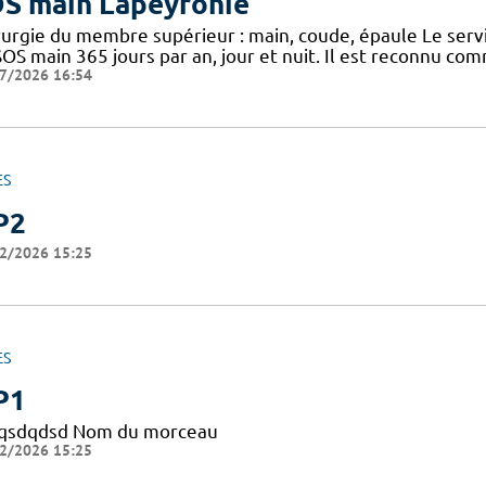
S main Lapeyronie
rurgie du membre supérieur : main, coude, épaule Le serv
SOS main 365 jours par an, jour et nuit. Il est reconnu c
7/2026 16:54
ES
P2
2/2026 15:25
ES
P1
qsdqdsd Nom du morceau
2/2026 15:25