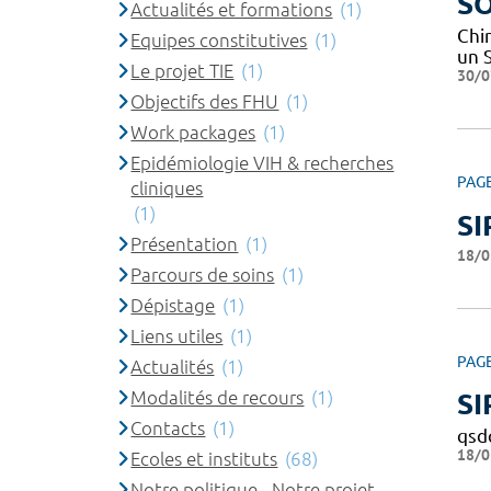
SO
Actualités et formations
(1)
Chi
Equipes constitutives
(1)
un 
Le projet TIE
(1)
30/0
Objectifs des FHU
(1)
Work packages
(1)
Epidémiologie VIH & recherches
PAG
cliniques
(1)
SI
Présentation
(1)
18/0
Parcours de soins
(1)
Dépistage
(1)
Liens utiles
(1)
PAG
Actualités
(1)
Modalités de recours
(1)
SI
Contacts
(1)
qsd
18/0
Ecoles et instituts
(68)
Notre politique - Notre projet