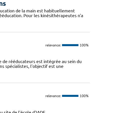
ns
ucation de la main est habituellement
ééducation. Pour les kinésithérapeutes n'a
relevance:
100%
e de rééducateurs est intégrée au sein du
ns spécialistes, l'objectif est une
relevance:
100%
u site de l'école d'IADE