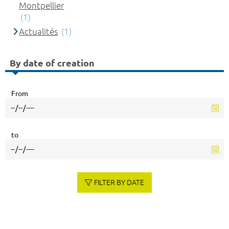
Montpellier
(1)
Actualités
(1)
By date of creation
From
to
FILTER BY DATE