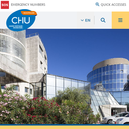
EMERGENCY NUMBERS
QUICK ACCESSES
EN