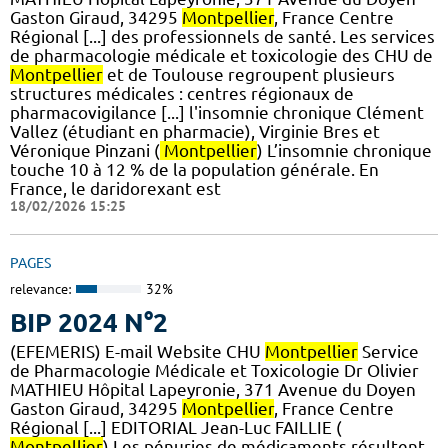
Gaston Giraud, 34295
Montpellier
, France Centre
Régional [...] des professionnels de santé. Les services
de pharmacologie médicale et toxicologie des CHU de
Montpellier
et de Toulouse regroupent plusieurs
structures médicales : centres régionaux de
pharmacovigilance [...] l'insomnie chronique Clément
Vallez (étudiant en pharmacie), Virginie Bres et
Véronique Pinzani (
Montpellier
) L’insomnie chronique
touche 10 à 12 % de la population générale. En
France, le daridorexant est
18/02/2026 15:25
PAGES
relevance:
32%
BIP 2024 N°2
(EFEMERIS) E-mail Website CHU
Montpellier
Service
de Pharmacologie Médicale et Toxicologie Dr Olivier
MATHIEU Hôpital Lapeyronie, 371 Avenue du Doyen
Gaston Giraud, 34295
Montpellier
, France Centre
Régional [...] EDITORIAL Jean-Luc FAILLIE (
Montpellier
) Les pénuries de médicaments résultent