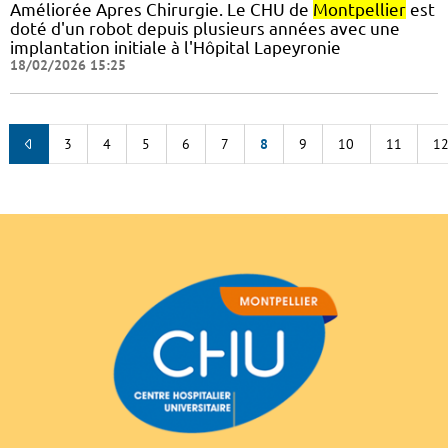
Améliorée Apres Chirurgie. Le CHU de
Montpellier
est
doté d'un robot depuis plusieurs années avec une
implantation initiale à l'Hôpital Lapeyronie
18/02/2026 15:25
3
4
5
6
7
8
9
10
11
1