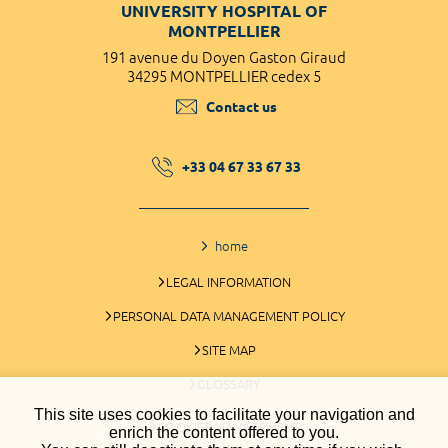
UNIVERSITY HOSPITAL OF
MONTPELLIER
191 avenue du Doyen Gaston Giraud
34295 MONTPELLIER cedex 5
Contact us
+33 04 67 33 67 33
home
LEGAL INFORMATION
PERSONAL DATA MANAGEMENT POLICY
SITE MAP
GLOSSARY
This site uses cookies to facilitate your navigation and
COOKIES MANAGEMENT
enrich the content offered to you.