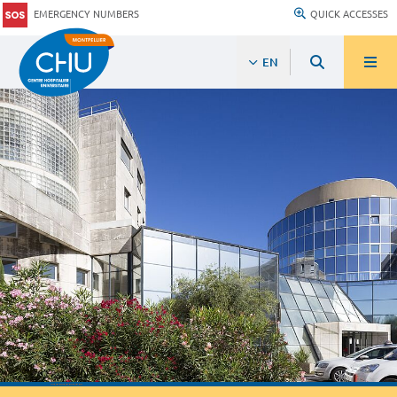
EMERGENCY NUMBERS
QUICK ACCESSES
EN