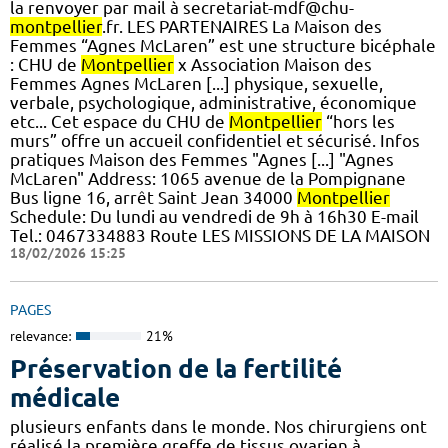
la renvoyer par mail à secretariat-mdf@chu-
montpellier
.fr. LES PARTENAIRES La Maison des
Femmes “Agnes McLaren” est une structure bicéphale
: CHU de
Montpellier
x Association Maison des
Femmes Agnes McLaren [...] physique, sexuelle,
verbale, psychologique, administrative, économique
etc... Cet espace du CHU de
Montpellier
“hors les
murs” offre un accueil confidentiel et sécurisé. Infos
pratiques Maison des Femmes "Agnes [...] "Agnes
McLaren" Address: 1065 avenue de la Pompignane
Bus ligne 16, arrêt Saint Jean 34000
Montpellier
Schedule: Du lundi au vendredi de 9h à 16h30 E-mail
Tel.: 0467334883 Route LES MISSIONS DE LA MAISON
18/02/2026 15:25
PAGES
relevance:
21%
Préservation de la fertilité
médicale
plusieurs enfants dans le monde. Nos chirurgiens ont
réalisé la première greffe de tissus ovarien à