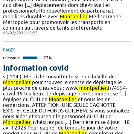
aux sites [...] déplacements domicile-travail et
professionnels Renouvellement du partenariat
mobilités durables avec
Montpellier
Méditerranée
Métropole pour promouvoir les transports en
commun au travers de tarifs préférentiels
18/02/2026 15:25
PAGES
relevance:
73%
Information covid
s ( 114 ). Merci de consulter le site de la Ville de
Montpellier
pour trouver le centre de dépistage le
plus proche de chez vous : www.
montpellier
.fr/4554-
covid-19-les-lieux-de-depistage.htm Comment se [...]
équipes du CHU de
Montpellier
et nous les en
remercions. ATTENTION, UNE SEULE CAGNOTTE
EXISTE : CELLE DU FONDS GUILHEM. Si vous souhaitez
nous aider et soutenir le personnel du CHU de
Montpellier
, n'hésitez pas [...] Dernière mise à jour : 18
avril 2023 Pour gagner du temps le jour de votre
rendez-vous au CHU de
Montpellier
, complétez dès