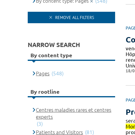
By content type: Pages
(548)
REMOVE ALL FILTERS
PAG
Co
NARROW SEARCH
ven
Hôp
By content type
renc
Uni
18/0
Pages
(548)
By rootline
PAG
Centres maladies rares et centres
Pr
experts
ser
(3)
Mon
Patients and Visitors
(81)
pro