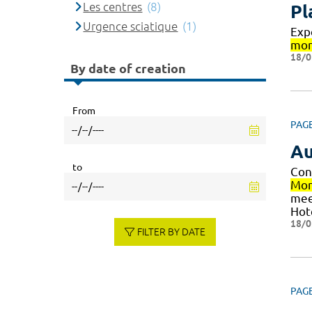
Les centres
(8)
Pl
Urgence sciatique
(1)
Exp
mon
18/0
By date of creation
From
PAG
Au
to
Con
Mon
mee
Hot
18/0
FILTER BY DATE
PAG