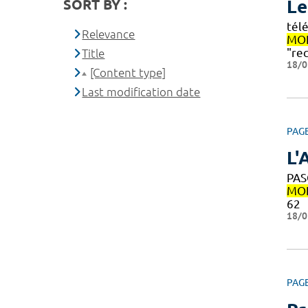
SORT BY :
Le
tél
Relevance
MON
"re
Title
18/0
[Content type]
Last modification date
PAG
L'
PAS
MON
62
18/0
PAG