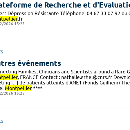
ateforme de Recherche et d'Evaluati
ert Dépression Résistante Téléphone: 04 67 33 07 92 ou 0
tpellier
.fr
2/2026 15:25
ES
tres événements
necting Families, Clinicians and Scientists around a Rare 
tpellier
, FRANCE Contact : nathalie.arhel@cnrs.fr Downl
ting [...] de patients atteints d'ANE1 (Fonds Guilhem) T
el
Montpellier
****
2/2026 15:25
ES