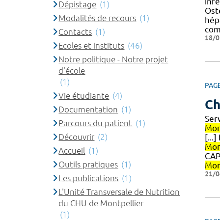
inf
Dépistage
(1)
Ost
Modalités de recours
(1)
hép
com
Contacts
(1)
18/0
Ecoles et instituts
(46)
Notre politique - Notre projet
d'école
(1)
PAG
Vie étudiante
(4)
Ch
Documentation
(1)
Ser
Parcours du patient
(1)
Mon
Découvrir
(2)
[...
Mon
Accueil
(1)
CAPT
Outils pratiques
(1)
Mon
21/0
Les publications
(1)
L'Unité Transversale de Nutrition
du CHU de Montpellier
(1)