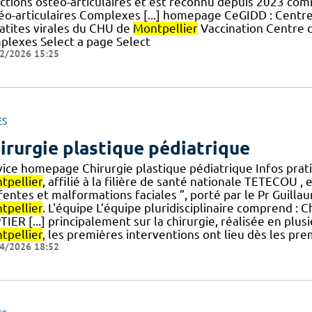
ections ostéo-articulaires et est reconnu depuis 2023 co
éo-articulaires Complexes [...] homepage CeGIDD : Centre
atites virales du CHU de
Montpellier
Vaccination Centre d
plexes Select a page Select
2/2026 15:25
ES
irurgie plastique pédiatrique
vice homepage Chirurgie plastique pédiatrique Infos prati
tpellier
, affilié à la filière de santé nationale TETECOU 
] fentes et malformations faciales ”, porté par le Pr Guil
tpellier
. L'équipe L’équipe pluridisciplinaire comprend : Ch
IER [...] principalement sur la chirurgie, réalisée en plu
tpellier
, les premières interventions ont lieu dès les pre
4/2026 18:52