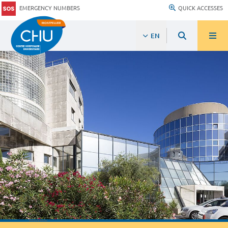
EMERGENCY NUMBERS
QUICK ACCESSES
EN