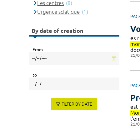
Les centres
(8)
Urgence sciatique
(1)
PAG
Vo
By date of creation
es 
mon
doc
From
21/0
to
PAG
Pr
FILTER BY DATE
est
Mon
l’e
21/0