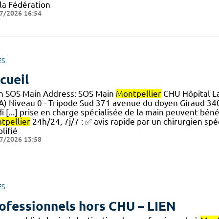
 la Fédération
7/2026 16:54
ES
cueil
n SOS Main Address: SOS Main
Montpellier
CHU Hôpital La
A) Niveau 0 - Tripode Sud 371 avenue du doyen Giraud 3
i [...] prise en charge spécialisée de la main peuvent bén
tpellier
24h/24, 7j/7 : ✅ avis rapide par un chirurgien spé
lifié
7/2026 13:58
ES
ofessionnels hors CHU – LIEN