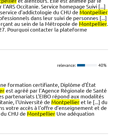
pellier
et alentours. Elle est animée par le
l’ARS Occitanie. Service homepage Suivi [...]
 service d'addictologie du CHU de
Montpellier
ofessionnels dans leur suivi de personnes [...]
erçant au sein de la Métropole de
Montpellier
.
2027. Pourquoi contacter la plateforme
relevance:
40%
e formation certifiante, Diplôme d’État
er
est agréé par l’Agence Régionale de Santé
es partenariats L’EIBO répond aux modalités
tanie, l’Université de
Montpellier
et le [...] du
ons votre accès à l’offre d’enseignement et de
s du CHU de
Montpellier
Une adéquation