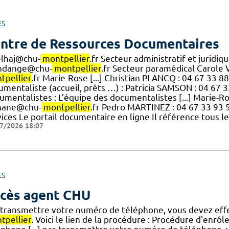
ES
ntre de Ressources Documentaires
elhaj@chu-
montpellier
.fr Secteur administratif et jurid
dange@chu-
montpellier
.fr Secteur paramédical Carole 
tpellier
.fr Marie-Rose [...] Christian PLANCQ : 04 67 33 
umentaliste (accueil, prêts …) : Patricia SAMSON : 04 67
umentalistes : L’équipe des documentalistes [...] Marie-
nane@chu-
montpellier
.fr Pedro MARTINEZ : 04 67 33 93
vices Le portail documentaire en ligne Il référence tous l
7/2026 18:07
ES
cès agent CHU
 transmettre votre numéro de téléphone, vous devez eff
tpellier
. Voici le lien de la procédure : Procédure d'en