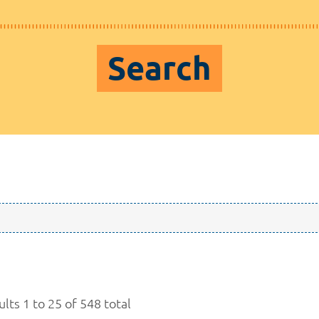
Search
lts 1 to 25 of 548 total