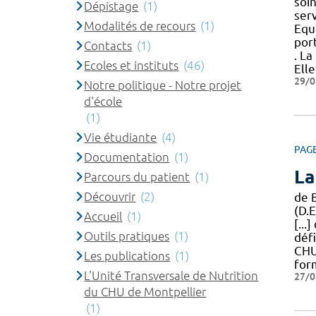
soi
Dépistage
(1)
ser
Modalités de recours
(1)
Equ
port
Contacts
(1)
. L
Ecoles et instituts
(46)
Elle
29/0
Notre politique - Notre projet
d'école
(1)
Vie étudiante
(4)
PAG
Documentation
(1)
La
Parcours du patient
(1)
Découvrir
(2)
de 
(D.
Accueil
(1)
[...
Outils pratiques
(1)
défi
CH
Les publications
(1)
for
L'Unité Transversale de Nutrition
27/0
du CHU de Montpellier
(1)