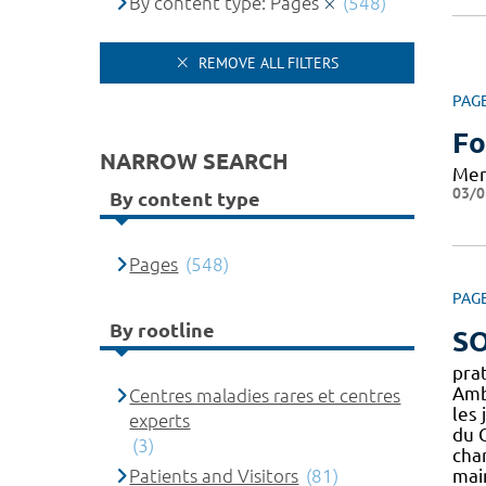
By content type: Pages
(548)
REMOVE ALL FILTERS
PAG
Fo
NARROW SEARCH
Mer
03/0
By content type
Pages
(548)
PAG
By rootline
SO
pra
Amb
Centres maladies rares et centres
les 
experts
du 
(3)
char
Patients and Visitors
(81)
mai