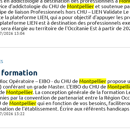
ns en addictologie à destination des professionnels à
Mont
vice d’addictologie du CHU de
Montpellier
et soutenue par 
ipe de liaison Professionnels hors CHU – LIEN Validate Le
e la plateforme LIEN, qui a pour objectif d'appuyer les pr
a plateforme LIEN est à destination des professionnels ex
 sera élargie au territoire de l'Occitanie Est à partir de 
7/2026 13:04
ES
 formation
Bloc Opératoire – EIBO - du CHU de
Montpellier
propose un
E) conférant un grade Master. L’EIBO du CHU de
Montpelli
] de
Montpellier
. La conception générale de la formation L
nies par la convention de partenariat entre la Région Occi
U de
Montpellier
qui en fonction de vos besoins, faciliter
mation de l’établissement. Écrire aux référents handicap
7/2026 13:22