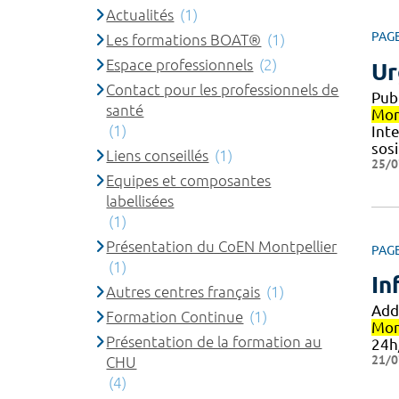
Actualités
(1)
PAG
Les formations BOAT®
(1)
Espace professionnels
(2)
Ur
Contact pour les professionnels de
Publ
santé
Mon
(1)
Int
sos
Liens conseillés
(1)
25/0
Equipes et composantes
labellisées
(1)
Présentation du CoEN Montpellier
PAG
(1)
In
Autres centres français
(1)
Add
Formation Continue
(1)
Mon
Présentation de la formation au
24h
21/0
CHU
(4)