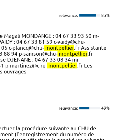
relevance:
83%
ique Magali MONDANGE : 04 67 33 93 50 m-
VAIDY : 04 67 33 81 59 c-vaidy@chu-
88 05 c-plancq@chu-
montpellier
.fr Assistante
 33 88 94 p-samson@chu-
montpellier
.fr
Rose DJENANE : 04 67 33 08 34 mr-
 51 p-martinez@chu-
montpellier
.fr Les
es ouvrages
relevance:
49%
ectuer la procédure suivante au CHU de
rôlement (l'enregistrement du numéro de