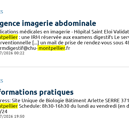
ES
gence imagerie abdominale
ications médicales en imagerie - Hôpital Saint Eloi Validat
tpellier
: une IRM réservée aux examens digestifs Le ser
erventionnelle [...] un mail de prise de rendez-vous sous 
irmdigestif@chu-
montpellier
.fr
7/2026 00:22
ES
formations pratiques
ress: Site Unique de Biologie Bâtiment Arlette SERRE 3
tpellier
Schedule: 8h30-16h30 du lundi au vendredi (en d
/24
7/2026 19:50