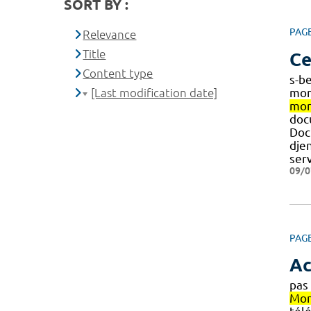
SORT BY :
PAG
Relevance
Title
Ce
Content type
s-b
[Last modification date]
mon
mon
doc
Doc
dje
ser
09/0
PAG
Ac
pas
Mon