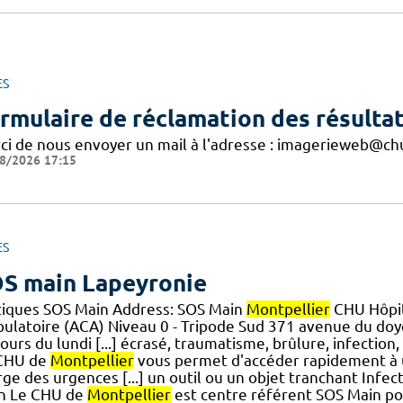
ES
rmulaire de réclamation des résultat
ci de nous envoyer un mail à l'adresse : imagerieweb@ch
8/2026 17:15
ES
S main Lapeyronie
tiques SOS Main Address: SOS Main
Montpellier
CHU Hôpit
ulatoire (ACA) Niveau 0 - Tripode Sud 371 avenue du do
jours du lundi [...] écrasé, traumatisme, brûlure, infectio
CHU de
Montpellier
vous permet d'accéder rapidement à u
ge des urgences [...] un outil ou un objet tranchant Infec
n Le CHU de
Montpellier
est centre référent SOS Main pour