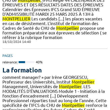
CHU de
Montpellier
, IFMS Régie 44 CALENDRIER DES
ÉPREUVES ET DES RÉSULTATS DATES DES ÉPREUVES
Calendrier des Épreuves IFCS Grand SUD ÉPREUVE
D'ADMISSIBILITÉ MARDI 25 MARS 2025 À 13H à
MONTPELLIER
Les candidats [...] les places vacantes
en cas de désistement. L'institut de formation des
Cadres de Santé du CHU de
Montpellier
propose une
formation préparatoire aux épreuves de sélection ( se
référer à la rubrique formation
18/10/2024 14:40
PAGES
relevance:
40%
La formation
comment manager? » par Irène GEORGESCU,
Professeur des Universités, Institut
Montpellier
Management, Universités de
Montpellier
. LES
MODALITÉS D'ÉVALUATIONS Module 1 - Initiation à la
fonction d’encadrement [...] Développement
Professionnel réparties tout au long de l'année. Cette
spécificité de l'IFCS du CHU de
Montpellier
renforce la
professionnalisation des futurs Cadres de Santé.