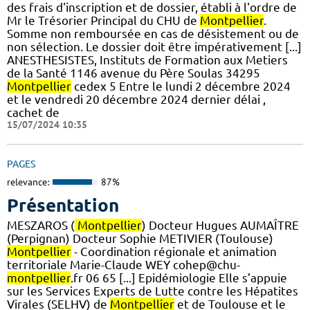
des frais d'inscription et de dossier, établi à l'ordre de
Mr le Trésorier Principal du CHU de
Montpellier
.
Somme non remboursée en cas de désistement ou de
non sélection. Le dossier doit être impérativement [...]
ANESTHESISTES, Instituts de Formation aux Metiers
de la Santé 1146 avenue du Père Soulas 34295
Montpellier
cedex 5 Entre le lundi 2 décembre 2024
et le vendredi 20 décembre 2024 dernier délai ,
cachet de
15/07/2024 10:35
PAGES
relevance:
87%
Présentation
MESZAROS (
Montpellier
) Docteur Hugues AUMAÎTRE
(Perpignan) Docteur Sophie METIVIER (Toulouse)
Montpellier
- Coordination régionale et animation
territoriale Marie-Claude WEY cohep@chu-
montpellier
.fr 06 65 [...] Epidémiologie Elle s’appuie
sur les Services Experts de Lutte contre les Hépatites
Virales (SELHV) de
Montpellier
et de Toulouse et le