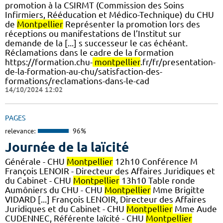
promotion à la CSIRMT (Commission des Soins
Infirmiers, Rééducation et Médico-Technique) du CHU
de
Montpellier
Représenter la promotion lors des
réceptions ou manifestations de l’Institut sur
demande de la [...] s successeur le cas échéant.
Réclamations dans le cadre de la formation
https://formation.chu-
montpellier
.fr/fr/presentation-
de-la-formation-au-chu/satisfaction-des-
formations/reclamations-dans-le-cad
14/10/2024 12:02
PAGES
relevance:
96%
Journée de la laïcité
Générale - CHU
Montpellier
12h10 Conférence M
François LENOIR - Directeur des Affaires Juridiques et
du Cabinet - CHU
Montpellier
13h10 Table ronde
Aumôniers du CHU - CHU
Montpellier
Mme Brigitte
VIDARD [...] François LENOIR, Directeur des Affaires
Juridiques et du Cabinet - CHU
Montpellier
Mme Aude
CUDENNEC, Référente laïcité - CHU
Montpellier