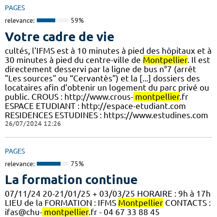
PAGES
relevance:
59%
Votre cadre de vie
cultés, l'IFMS est à 10 minutes à pied des hôpitaux et à
30 minutes à pied du centre-ville de
Montpellier
. Il est
directement desservi par la ligne de bus n°7 (arrêt
"Les sources" ou “Cervantès”) et la [...] dossiers des
locataires afin d’obtenir un logement du parc privé ou
public. CROUS : http://www.crous-
montpellier
.fr
ESPACE ETUDIANT : http://espace-etudiant.com
RESIDENCES ESTUDINES : https://www.estudines.com
26/07/2024 12:26
PAGES
relevance:
75%
La formation continue
07/11/24 20-21/01/25 + 03/03/25 HORAIRE : 9h à 17h
LIEU de la FORMATION : IFMS
Montpellier
CONTACTS :
ifas@chu-
montpellier
.fr - 04 67 33 88 45