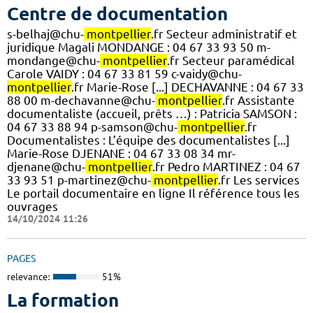
Centre de documentation
s-belhaj@chu-
montpellier
.fr Secteur administratif et
juridique Magali MONDANGE : 04 67 33 93 50 m-
mondange@chu-
montpellier
.fr Secteur paramédical
Carole VAIDY : 04 67 33 81 59 c-vaidy@chu-
montpellier
.fr Marie-Rose [...] DECHAVANNE : 04 67 33
88 00 m-dechavanne@chu-
montpellier
.fr Assistante
documentaliste (accueil, prêts …) : Patricia SAMSON :
04 67 33 88 94 p-samson@chu-
montpellier
.fr
Documentalistes : L’équipe des documentalistes [...]
Marie-Rose DJENANE : 04 67 33 08 34 mr-
djenane@chu-
montpellier
.fr Pedro MARTINEZ : 04 67
33 93 51 p-martinez@chu-
montpellier
.fr Les services
Le portail documentaire en ligne Il référence tous les
ouvrages
14/10/2024 11:26
PAGES
relevance:
51%
La formation