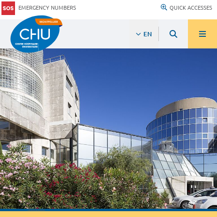
EMERGENCY NUMBERS
QUICK ACCESSES
EN