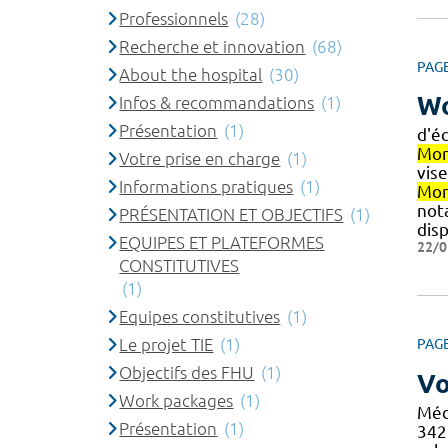
Professionnels
(28)
Recherche et innovation
(68)
PAG
About the hospital
(30)
Wo
Infos & recommandations
(1)
Présentation
(1)
d'é
Mon
Votre prise en charge
(1)
vise
Informations pratiques
(1)
Mon
nota
PRÉSENTATION ET OBJECTIFS
(1)
dis
EQUIPES ET PLATEFORMES
22/0
CONSTITUTIVES
(1)
Equipes constitutives
(1)
Le projet TIE
(1)
PAG
Objectifs des FHU
(1)
Vo
Work packages
(1)
Méd
Présentation
(1)
34