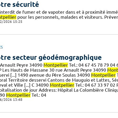
tre sécurité
 interdit de fumer et de vapoter dans et à proximité imm
tpellier
pour les personnels, malades et visiteurs. Préve
2/2026 15:25
ES
tre secteur géodémographique
 Arnault Peyre 34090
Montpellier
Tel.: 04 67 45 78 79 04
 Les Hauts de Massane 30 rue Arnault Peyre 34090
Mont
servi [...] 1490 avenue du Père Soulas 34090
Montpellier
T
toral Territoire desservi Cantons de Mauguio et Lattes, 
val et Ville [...] C 34090
Montpellier
Tel.: 04 67 33 97 02
pitalisation de jour Address: Hôpital La Colombière Clini
090
Montpellier
Tel.: 04
6/2026 13:48