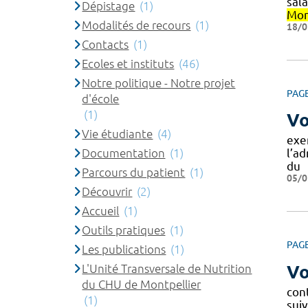
sala
Dépistage
(1)
Mon
Modalités de recours
(1)
18/0
Contacts
(1)
Ecoles et instituts
(46)
Notre politique - Notre projet
PAG
d'école
(1)
Vo
Vie étudiante
(4)
exe
Documentation
(1)
l’a
du
Parcours du patient
(1)
05/0
Découvrir
(2)
Accueil
(1)
Outils pratiques
(1)
PAG
Les publications
(1)
L'Unité Transversale de Nutrition
Vo
du CHU de Montpellier
con
(1)
sui