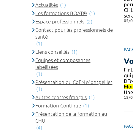
per
Actualités
(1)
CH
Les formations BOAT®
(1)
ser
05/0
Espace professionnels
(2)
Contact pour les professionnels de
santé
(1)
PAG
Liens conseillés
(1)
Vo
Equipes et composantes
labellisées
l'i
(1)
qui
DFM
Présentation du CoEN Montpellier
Mon
(1)
Un
Autres centres français
(1)
18/0
Formation Continue
(1)
Présentation de la formation au
CHU
PAG
(4)