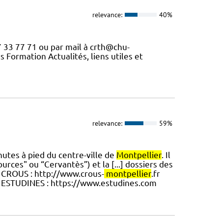
relevance:
40%
7 33 77 71 ou par mail à crth@chu-
s Formation Actualités, liens utiles et
relevance:
59%
nutes à pied du centre-ville de
Montpellier
. Il
urces" ou “Cervantès”) et la [...] dossiers des
. CROUS : http://www.crous-
montpellier
.fr
 ESTUDINES : https://www.estudines.com