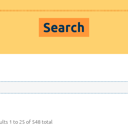
Search
lts 1 to 25 of 548 total