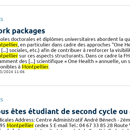
ES
rk packages
coles doctorales et diplômes universitaires abordent la q
tpellier
, en particulier dans cadre des approches "One H
 [...] sociales, etc.) afin de contribuer à renforcer la visib
tpellier
sur ces aspects structurants. Dans ce cadre la 
mment des [...] scientifique « One Health » annuelle, un s
ponibles à
Montpellier
.
3/2024 11:06
ES
us êtes étudiant de second cycle ou
icales Address: Centre Administratif André Bénech - 2èm
295
Montpellier
cedex 5 E-mail Tel.: 04 67 33 85 28 Route 