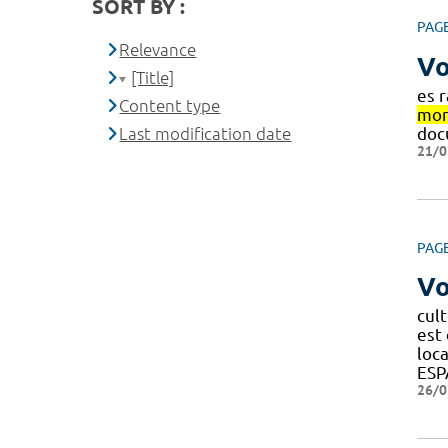
SORT BY :
PAG
Relevance
Vo
[Title]
es 
Content type
mon
Last modification date
doc
21/0
PAG
Vo
cult
est 
loc
ESP
26/0