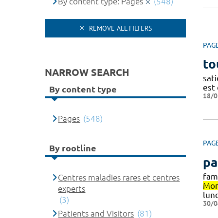
By content type: Pages
(548)
REMOVE ALL FILTERS
PAG
to
NARROW SEARCH
sati
est 
By content type
18/0
Pages
(548)
PAG
By rootline
pa
fam
Centres maladies rares et centres
Mon
experts
lund
(3)
30/0
Patients and Visitors
(81)