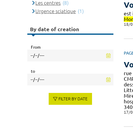
Les centres
(8)
Vo
Urgence sciatique
(1)
est
Mon
18/0
By date of creation
From
PAG
Vo
to
rue
CMP
des
Lit
Mire
FILTER BY DATE
hos
34
17/0