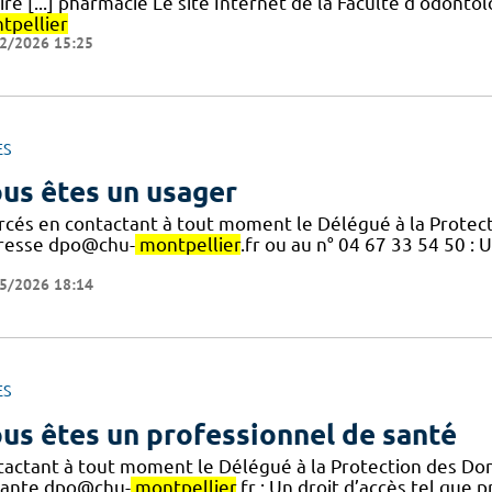
ire [...] pharmacie Le site Internet de la Faculté d'odont
tpellier
2/2026 15:25
ES
us êtes un usager
rcés en contactant à tout moment le Délégué à la Prote
dresse dpo@chu-
montpellier
.fr ou au n° 04 67 33 54 50 : U
5/2026 18:14
ES
us êtes un professionnel de santé
tactant à tout moment le Délégué à la Protection des D
vante dpo@chu-
montpellier
.fr : Un droit d’accès tel que 