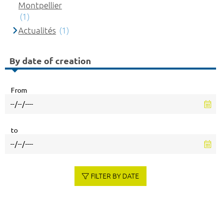
Montpellier
(1)
Actualités
(1)
By date of creation
From
to
FILTER BY DATE