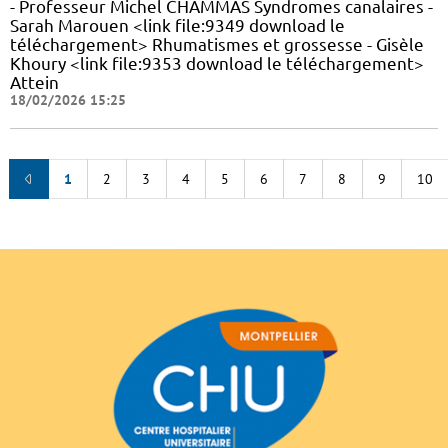
- Professeur Michel CHAMMAS Syndromes canalaires -
Sarah Marouen <link file:9349 download le
téléchargement> Rhumatismes et grossesse - Gisèle
Khoury <link file:9353 download le téléchargement>
Attein
18/02/2026 15:25
1
2
3
4
5
6
7
8
9
10