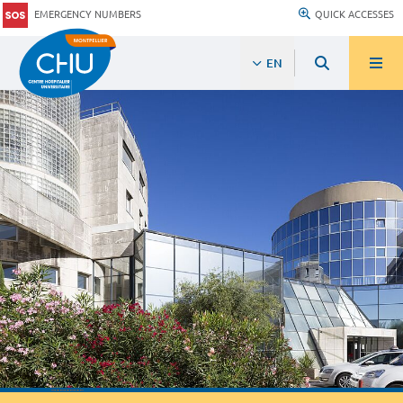
EMERGENCY NUMBERS
QUICK ACCESSES
EN