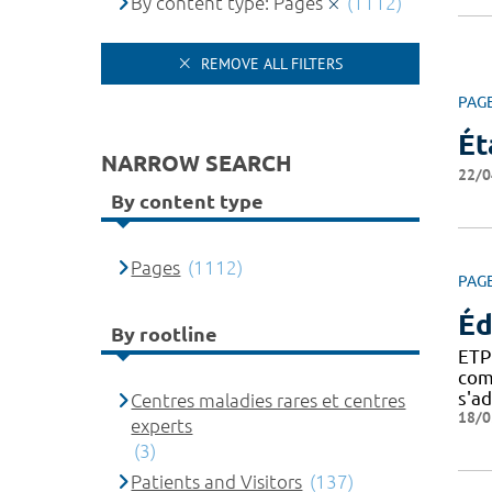
By content type: Pages
(1112)
REMOVE ALL FILTERS
PAG
Ét
NARROW SEARCH
22/0
By content type
Pages
(1112)
PAG
Éd
By rootline
ETP
com
s'a
Centres maladies rares et centres
18/0
experts
(3)
Patients and Visitors
(137)