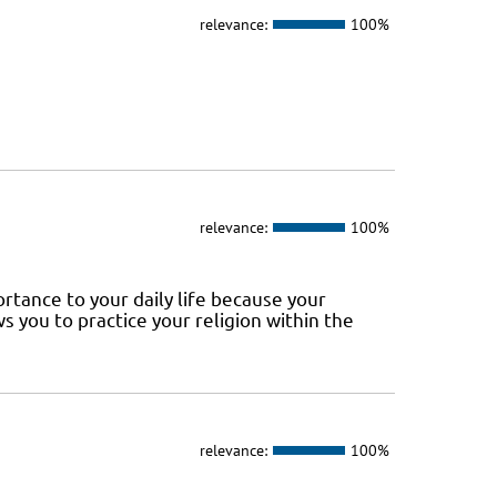
relevance:
100%
relevance:
100%
tance to your daily life because your
 you to practice your religion within the
relevance:
100%