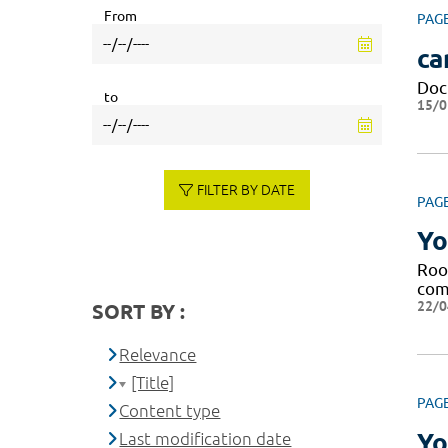
From
PAG
ca
Doc
to
15/0
FILTER BY DATE
PAG
Yo
Roo
com
22/0
SORT BY :
Relevance
[Title]
PAG
Content type
Yo
Last modification date