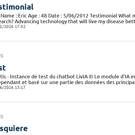
stimonial
 Name : Eric Age : 48 Date : 5/06/2012 Testimonial What mo
earch? Advancing technology that will live my disease bett
1/2026 17:52
ES
st
tis - Instance de test du chatbot LivIA © Le module d'IA en
épendant et basé sur une partie des données des principau
6/2026 13:17
ES
squiere