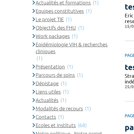
Actualités et formations
(1)
te
Equipes constitutives
(1)
Eric
Le projet TIE
(1)
res
15/0
Objectifs des FHU
(1)
Work packages
(1)
Epidémiologie VIH & recherches
cliniques
PAG
(1)
te
Présentation
(1)
Parcours de soins
(1)
Stra
ind
Dépistage
(1)
25/0
Liens utiles
(1)
Actualités
(1)
Modalités de recours
(1)
PAG
Contacts
(1)
Ecoles et instituts
(68)
pa
Notre politique - Notre projet