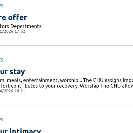
ES
re offer
tors Departments
1/2026 17:52
ES
ur stay
m, meals, entertainment, worship... The CHU assigns impor
fort contributes to your recovery. Worship The CHU allows
4/2026 18:21
ES
ur intimacy