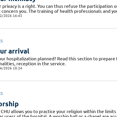
 privacy is a right. You can thus refuse the participation 
 concern you. The training of health professionals and yo
2/2026 16:43
ES
ur arrival
our hospitalization planned? Read this section to prepare f
alities, reception in the service.
4/2026 18:24
ES
rship
CHU allows you to practice your religion within the limits
r users of the hospital. A worship hall or a chapel are a