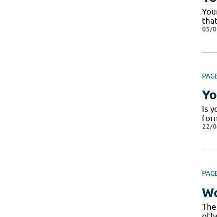
Your
that
03/0
PAG
Yo
Is y
form
22/0
PAG
Wo
The 
othe