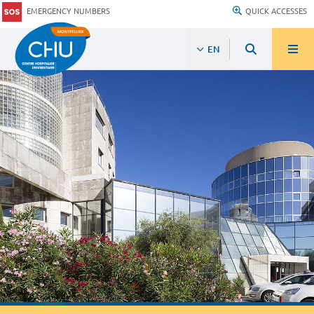
EMERGENCY NUMBERS
QUICK ACCESSES
EN