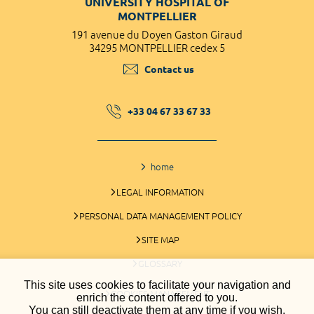
UNIVERSITY HOSPITAL OF
MONTPELLIER
191 avenue du Doyen Gaston Giraud
34295 MONTPELLIER cedex 5
Contact us
+33 04 67 33 67 33
home
LEGAL INFORMATION
PERSONAL DATA MANAGEMENT POLICY
SITE MAP
GLOSSARY
This site uses cookies to facilitate your navigation and
COOKIES MANAGEMENT
enrich the content offered to you.
You can still deactivate them at any time if you wish.