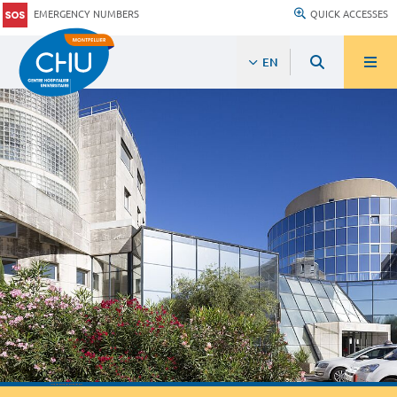
EMERGENCY NUMBERS
QUICK ACCESSES
EN