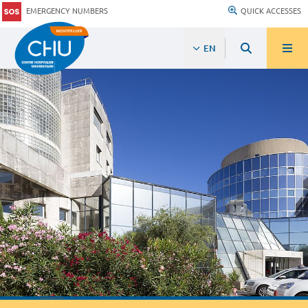
EMERGENCY NUMBERS
QUICK ACCESSES
EN