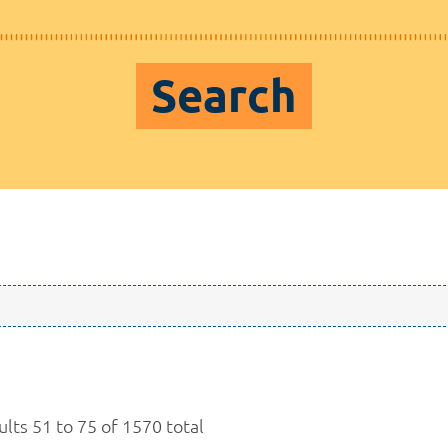
Search
ults 51 to 75 of 1570 total