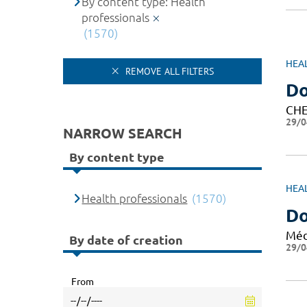
By content type: Health
professionals
(1570)
HEA
REMOVE ALL FILTERS
Do
CHE
29/0
NARROW SEARCH
By content type
HEA
Health professionals
(1570)
Do
Méd
By date of creation
29/0
From