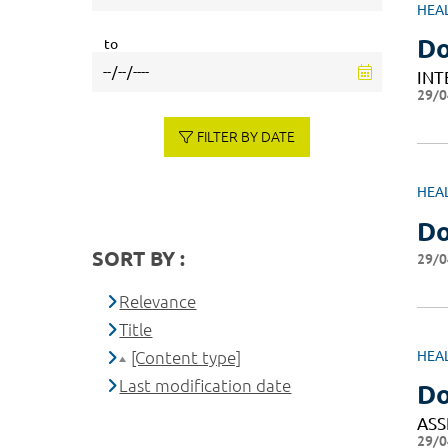
HEA
D
to
INT
29/0
FILTER BY DATE
HEA
Do
SORT BY :
29/0
Relevance
Title
[Content type]
HEA
Last modification date
Do
ASS
29/0