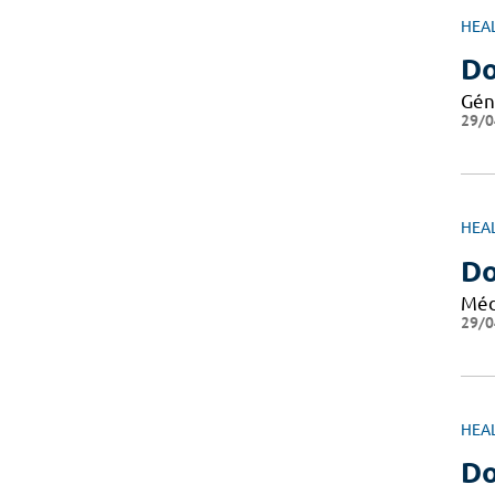
HEA
Do
Gén
29/0
HEA
D
Méd
29/0
HEA
Do