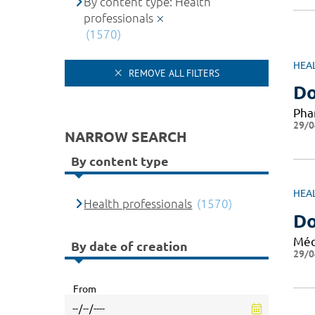
By content type: Health
professionals
(1570)
HEA
REMOVE ALL FILTERS
Do
Pha
29/0
NARROW SEARCH
By content type
HEA
Health professionals
(1570)
Do
Méd
By date of creation
29/0
From