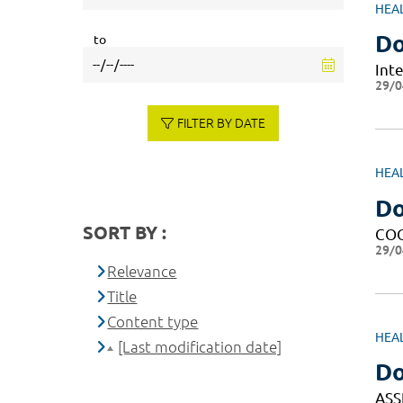
HEA
Do
to
Int
29/0
FILTER BY DATE
HEA
Do
SORT BY :
CO
29/0
Relevance
Title
Content type
HEA
[Last modification date]
Do
ASS