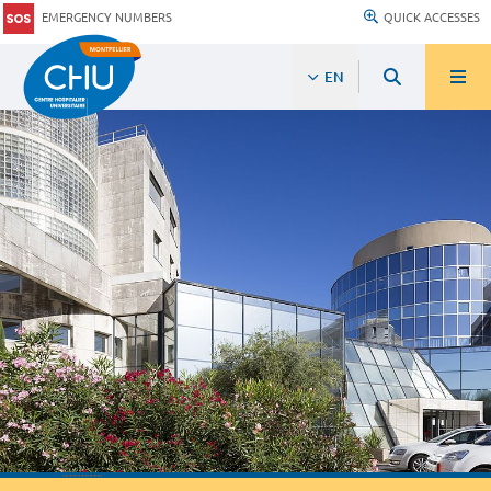
EMERGENCY NUMBERS
QUICK ACCESSES
EN