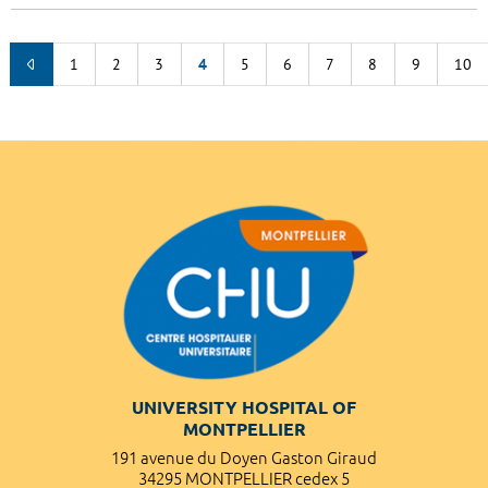
1
2
3
4
5
6
7
8
9
10
UNIVERSITY HOSPITAL OF
MONTPELLIER
191 avenue du Doyen Gaston Giraud
34295 MONTPELLIER cedex 5