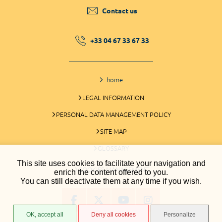
Contact us
+33 04 67 33 67 33
home
LEGAL INFORMATION
PERSONAL DATA MANAGEMENT POLICY
SITE MAP
GLOSSARY
This site uses cookies to facilitate your navigation and
COOKIES MANAGEMENT
enrich the content offered to you.
You can still deactivate them at any time if you wish.
OK, accept all
Deny all cookies
Personalize