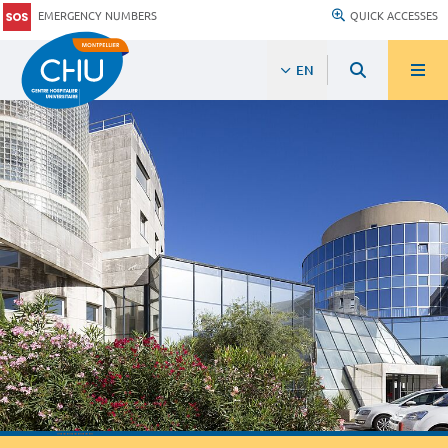
EMERGENCY NUMBERS
QUICK ACCESSES
EN