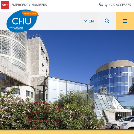
EMERGENCY NUMBERS
QUICK ACCESSES
EN