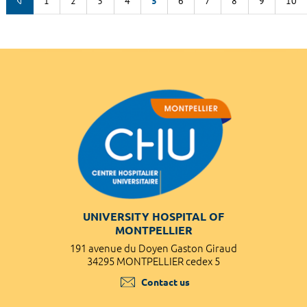
1
2
3
4
5
6
7
8
9
10
UNIVERSITY HOSPITAL OF
MONTPELLIER
191 avenue du Doyen Gaston Giraud
34295 MONTPELLIER cedex 5
Contact us