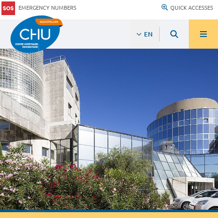
EMERGENCY NUMBERS
QUICK ACCESSES
EN