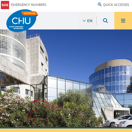
EMERGENCY NUMBERS
QUICK ACCESSES
EN