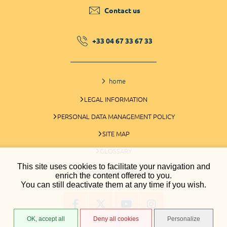
Contact us
+33 04 67 33 67 33
home
LEGAL INFORMATION
PERSONAL DATA MANAGEMENT POLICY
SITE MAP
GLOSSARY
This site uses cookies to facilitate your navigation and
COOKIES MANAGEMENT
enrich the content offered to you.
You can still deactivate them at any time if you wish.
OK, accept all
Deny all cookies
Personalize