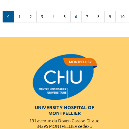
1
2
3
4
5
6
7
8
9
10
UNIVERSITY HOSPITAL OF
MONTPELLIER
191 avenue du Doyen Gaston Giraud
34295 MONTPELLIER cedex 5