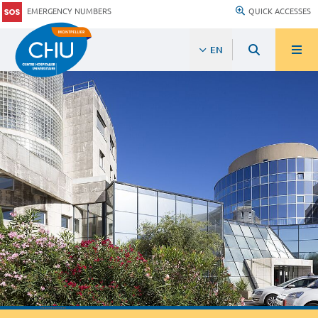
EMERGENCY NUMBERS
QUICK ACCESSES
EN