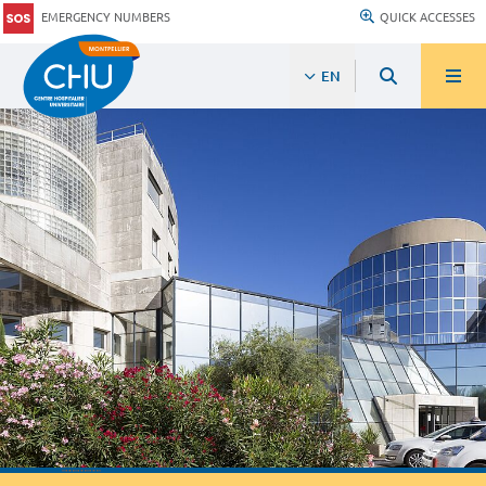
EMERGENCY NUMBERS
QUICK ACCESSES
EN