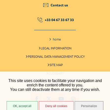
Contact us
+33 04 67 33 67 33
home
LEGAL INFORMATION
PERSONAL DATA MANAGEMENT POLICY
SITE MAP
GLOSSARY
This site uses cookies to facilitate your navigation and
COOKIES MANAGEMENT
enrich the content offered to you.
You can still deactivate them at any time if you wish.
OK, accept all
Deny all cookies
Personalize