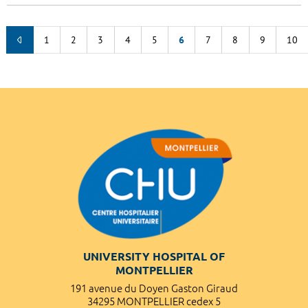
1
2
3
4
5
6
7
8
9
10
UNIVERSITY HOSPITAL OF
MONTPELLIER
191 avenue du Doyen Gaston Giraud
34295 MONTPELLIER cedex 5