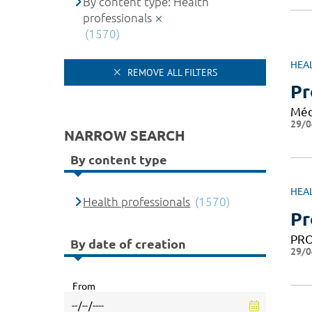
By content type: Health
professionals
(1570)
HEA
REMOVE ALL FILTERS
Pr
Méd
29/0
NARROW SEARCH
By content type
HEA
Health professionals
(1570)
Pr
PRO
By date of creation
29/0
From