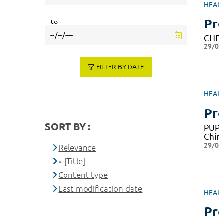
HEA
Pr
to
CHE
29/0
FILTER BY DATE
HEA
Pr
SORT BY :
PUP
Chi
29/0
Relevance
[Title]
Content type
Last modification date
HEA
Pr