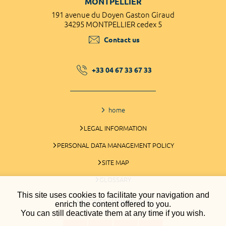
MONTPELLIER
191 avenue du Doyen Gaston Giraud
34295 MONTPELLIER cedex 5
Contact us
+33 04 67 33 67 33
home
LEGAL INFORMATION
PERSONAL DATA MANAGEMENT POLICY
SITE MAP
GLOSSARY
This site uses cookies to facilitate your navigation and
COOKIES MANAGEMENT
enrich the content offered to you.
You can still deactivate them at any time if you wish.