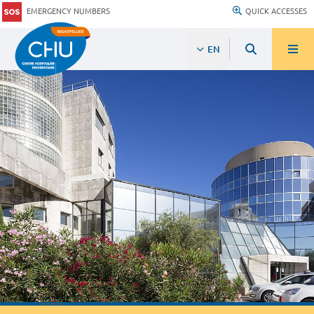
EMERGENCY NUMBERS
QUICK ACCESSES
EN