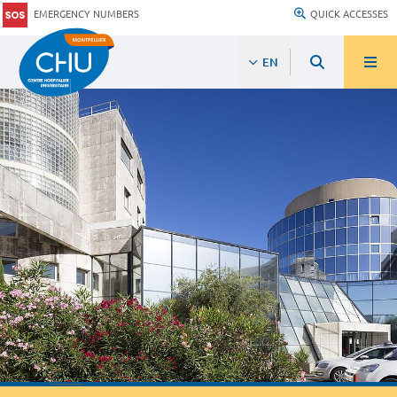
EMERGENCY NUMBERS
QUICK ACCESSES
EN