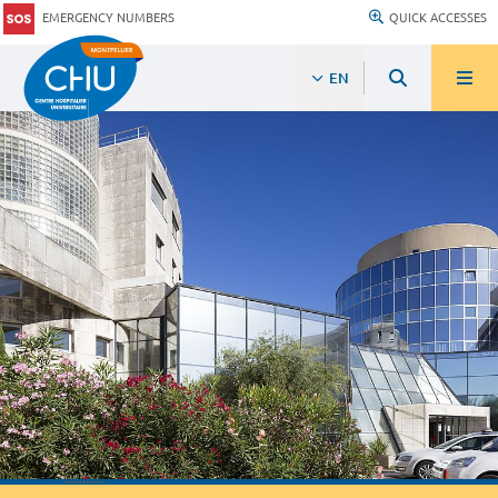
EMERGENCY NUMBERS
QUICK ACCESSES
EN