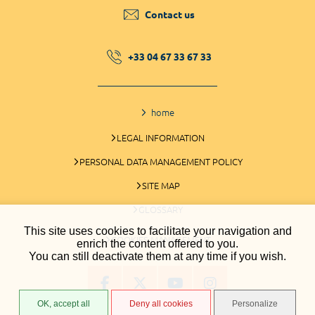
Contact us
+33 04 67 33 67 33
home
LEGAL INFORMATION
PERSONAL DATA MANAGEMENT POLICY
SITE MAP
GLOSSARY
This site uses cookies to facilitate your navigation and
COOKIES MANAGEMENT
enrich the content offered to you.
You can still deactivate them at any time if you wish.
OK, accept all
Deny all cookies
Personalize