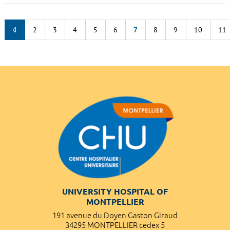
2
3
4
5
6
7
8
9
10
11
UNIVERSITY HOSPITAL OF
MONTPELLIER
191 avenue du Doyen Gaston Giraud
34295 MONTPELLIER cedex 5