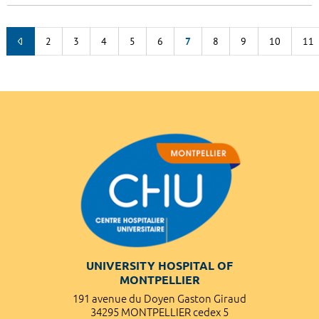
2
3
4
5
6
7
8
9
10
11
UNIVERSITY HOSPITAL OF
MONTPELLIER
191 avenue du Doyen Gaston Giraud
34295 MONTPELLIER cedex 5