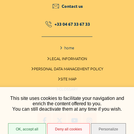
Contact us
+33 04 67 33 67 33
home
LEGAL INFORMATION
PERSONAL DATA MANAGEMENT POLICY
SITE MAP
GLOSSARY
This site uses cookies to facilitate your navigation and
COOKIES MANAGEMENT
enrich the content offered to you.
You can still deactivate them at any time if you wish.
OK, accept all
Deny all cookies
Personalize