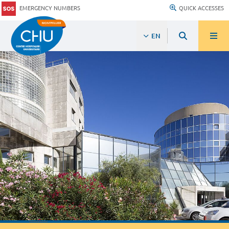
EMERGENCY NUMBERS
QUICK ACCESSES
EN