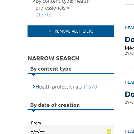
By content type: Health
professionals
(1570)
HEA
REMOVE ALL FILTERS
D
Méd
29/0
NARROW SEARCH
By content type
HEA
Health professionals
(1570)
Do
29/0
By date of creation
From
HEA