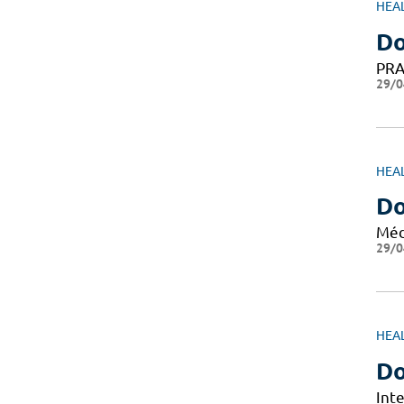
HEA
Do
PRA
29/0
HEA
D
Méd
29/0
HEA
Do
Int