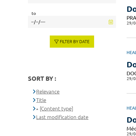
Do
to
PRA
29/0
FILTER BY DATE
HEA
Do
DO
SORT BY :
29/0
Relevance
Title
[Content type]
HEA
Last modification date
Do
Méd
29/0