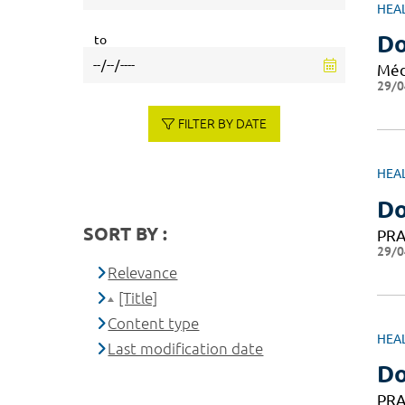
HEA
Do
to
Méd
29/0
FILTER BY DATE
HEA
Do
SORT BY :
PRA
29/0
Relevance
[Title]
Content type
HEA
Last modification date
Do
PRA