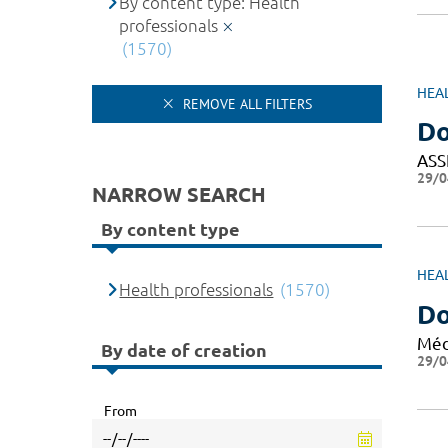
By content type: Health
professionals
(1570)
HEA
REMOVE ALL FILTERS
D
ASS
29/0
NARROW SEARCH
By content type
HEA
Health professionals
(1570)
Do
Méd
By date of creation
29/0
From