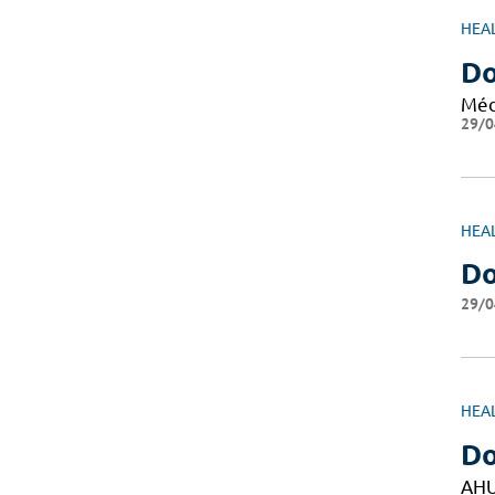
HEA
Do
Méd
29/0
HEA
D
29/0
HEA
Do
AH