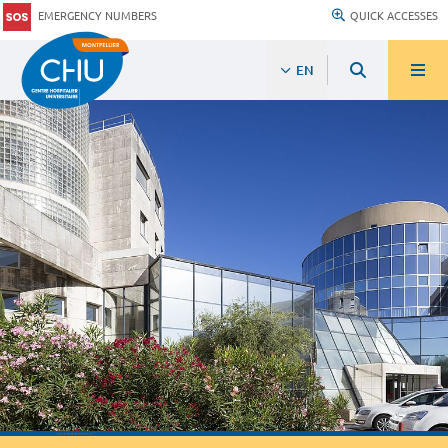
EMERGENCY NUMBERS
QUICK ACCESSES
EN