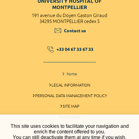
UNIVERSITY HOSPITAL OF
MONTPELLIER
191 avenue du Doyen Gaston Giraud
34295 MONTPELLIER cedex 5
Contact us
+33 04 67 33 67 33
home
LEGAL INFORMATION
PERSONAL DATA MANAGEMENT POLICY
SITE MAP
GLOSSARY
This site uses cookies to facilitate your navigation and
COOKIES MANAGEMENT
enrich the content offered to you.
You can still deactivate them at any time if you wish.