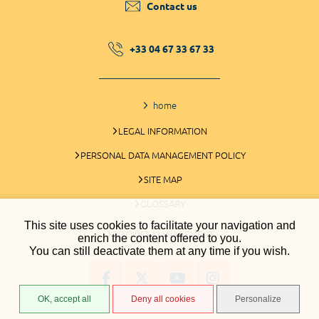
Contact us
+33 04 67 33 67 33
home
LEGAL INFORMATION
PERSONAL DATA MANAGEMENT POLICY
SITE MAP
GLOSSARY
This site uses cookies to facilitate your navigation and
COOKIES MANAGEMENT
enrich the content offered to you.
You can still deactivate them at any time if you wish.
OK, accept all
Deny all cookies
Personalize