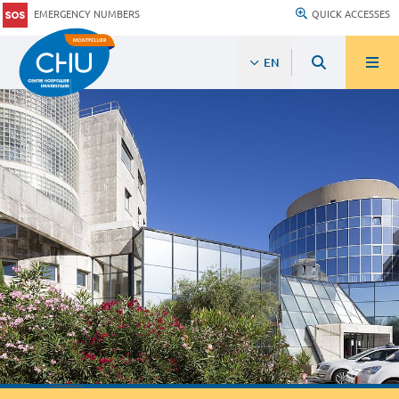
EMERGENCY NUMBERS
QUICK ACCESSES
EN