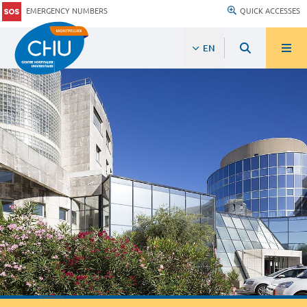
EMERGENCY NUMBERS
QUICK ACCESSES
EN