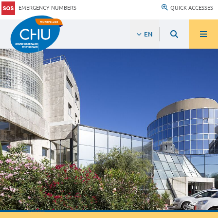
EMERGENCY NUMBERS
QUICK ACCESSES
EN