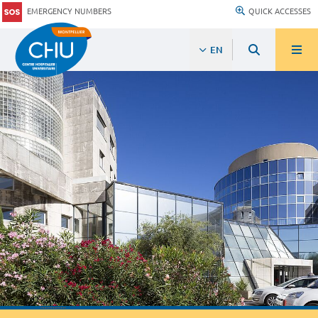
EMERGENCY NUMBERS
QUICK ACCESSES
EN