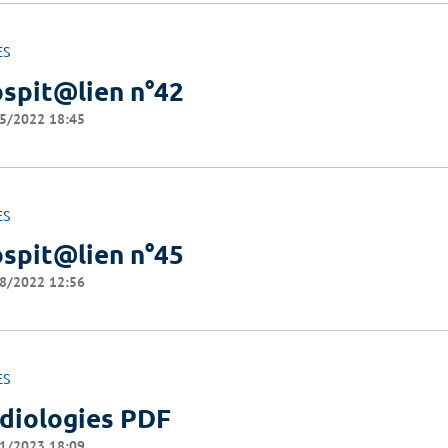
ES
spit@lien n°42
5/2022 18:45
ES
spit@lien n°45
8/2022 12:56
ES
diologies PDF
1/2023 18:09