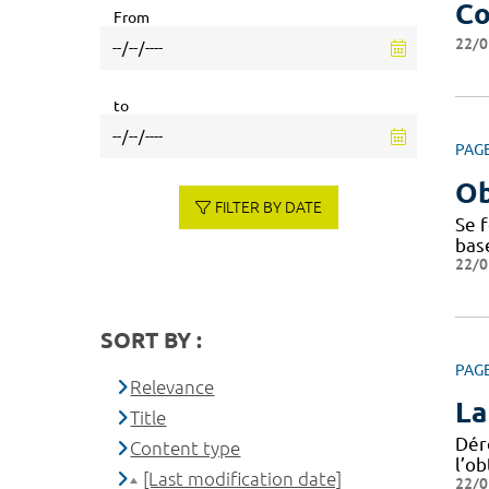
Co
From
22/0
to
PAG
Ob
FILTER BY DATE
Se f
bas
22/0
SORT BY :
PAG
Relevance
La
Title
Dér
Content type
l’ob
[Last modification date]
22/0