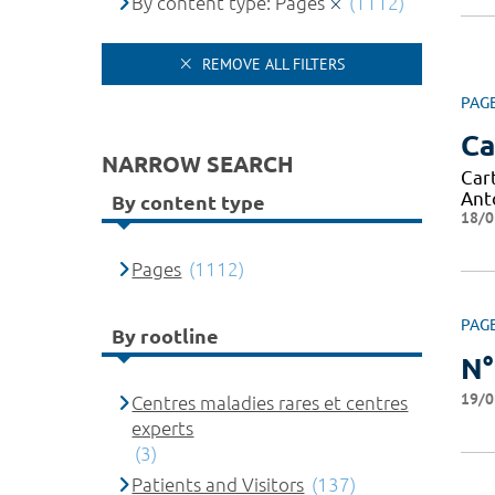
By content type: Pages
(1112)
REMOVE ALL FILTERS
PAG
Ca
NARROW SEARCH
Car
Ant
By content type
18/0
Pages
(1112)
PAG
By rootline
N°
19/0
Centres maladies rares et centres
experts
(3)
Patients and Visitors
(137)