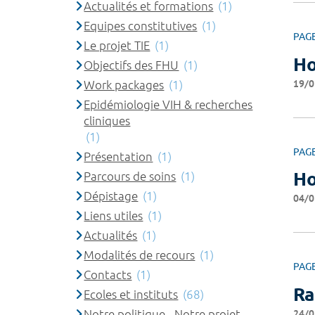
Actualités et formations
(1)
Equipes constitutives
(1)
PAG
Le projet TIE
(1)
Ho
Objectifs des FHU
(1)
19/0
Work packages
(1)
Epidémiologie VIH & recherches
cliniques
(1)
PAG
Présentation
(1)
Ho
Parcours de soins
(1)
Dépistage
(1)
04/0
Liens utiles
(1)
Actualités
(1)
Modalités de recours
(1)
PAG
Contacts
(1)
Ra
Ecoles et instituts
(68)
Notre politique - Notre projet
24/0