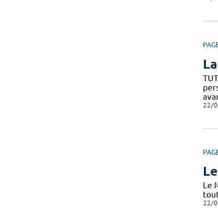
PAG
La
TUT
per
ava
22/0
PAG
Le
Le 
tou
22/0