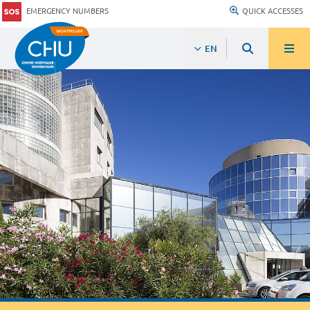
EMERGENCY NUMBERS
QUICK ACCESSES
EN