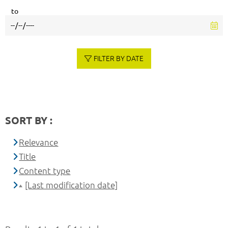
to
FILTER BY DATE
SORT BY :
Relevance
Title
Content type
[Last modification date]