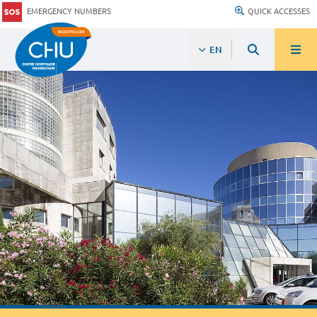
EMERGENCY NUMBERS
QUICK ACCESSES
EN