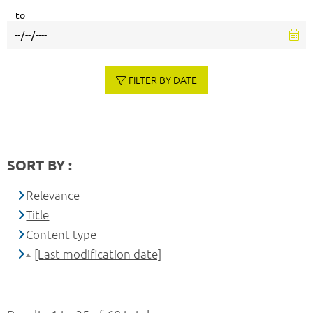
to
FILTER BY DATE
SORT BY :
Relevance
Title
Content type
[Last modification date]