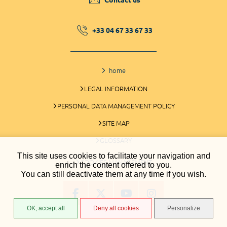
+33 04 67 33 67 33
home
LEGAL INFORMATION
PERSONAL DATA MANAGEMENT POLICY
SITE MAP
GLOSSARY
This site uses cookies to facilitate your navigation and
COOKIES MANAGEMENT
enrich the content offered to you.
You can still deactivate them at any time if you wish.
OK, accept all
Deny all cookies
Personalize