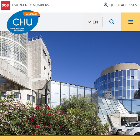
EMERGENCY NUMBERS
QUICK ACCESSES
EN