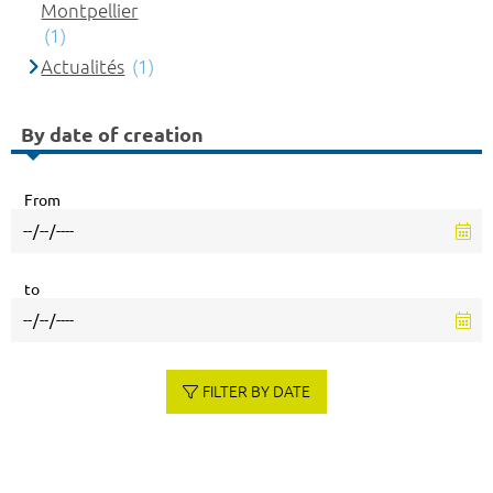
Montpellier
(1)
Actualités
(1)
By date of creation
From
to
FILTER BY DATE