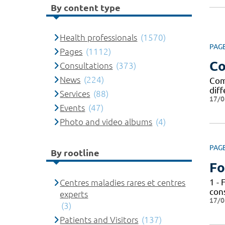
By content type
Health professionals
(1570)
PAG
Pages
(1112)
Co
Consultations
(373)
News
(224)
Com
dif
Services
(88)
17/0
Events
(47)
Photo and video albums
(4)
PAG
By rootline
Fo
1 - 
Centres maladies rares et centres
cons
experts
17/0
(3)
Patients and Visitors
(137)