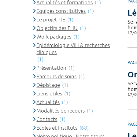
PAG
Actualités et formations
(1)
Equipes constitutives
(1)
Lé
Le projet TIE
(1)
Ser
hom
Objectifs des FHU
(1)
17/0
Work packages
(1)
Epidémiologie VIH & recherches
cliniques
(1)
PAG
Présentation
(1)
Or
Parcours de soins
(1)
Ser
Dépistage
(1)
home
Liens utiles
(1)
17/0
Actualités
(1)
Modalités de recours
(1)
Contacts
(1)
PAG
Ecoles et instituts
(68)
Le
Notre politique - Notre projet