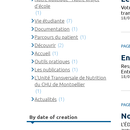
d'école
Vot
(1)
tra
18/0
Vie étudiante
(7)
Documentation
(1)
Parcours du patient
(1)
Découvrir
(2)
PAG
Accueil
(1)
En
Outils pratiques
(1)
Res
Les publications
(1)
Ent
18/0
L'Unité Transversale de Nutrition
du CHU de Montpellier
(1)
Actualités
(1)
PAG
No
By date of creation
L’É
ave