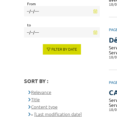
From
18/0
to
PAG
Dé
Ser
FILTER BY DATE
Ser
18/0
SORT BY :
PAG
CA
Relevance
Title
Ser
Ser
Content type
18/0
[Last modification date]