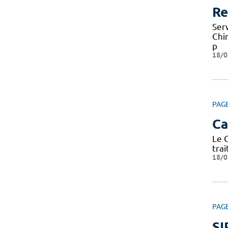
Re
Ser
Chi
p
18/0
PAG
Ca
Le 
trai
18/0
PAG
SI