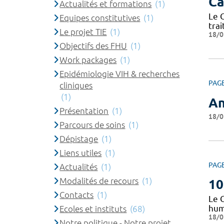
Ca
Actualités et formations
(1)
Le 
Equipes constitutives
(1)
trai
Le projet TIE
(1)
18/0
Objectifs des FHU
(1)
Work packages
(1)
Epidémiologie VIH & recherches
PAG
cliniques
(1)
An
Présentation
(1)
18/0
Parcours de soins
(1)
Dépistage
(1)
Liens utiles
(1)
PAG
Actualités
(1)
Modalités de recours
(1)
10
Contacts
(1)
Le 
huma
Ecoles et instituts
(68)
18/0
Notre politique - Notre projet