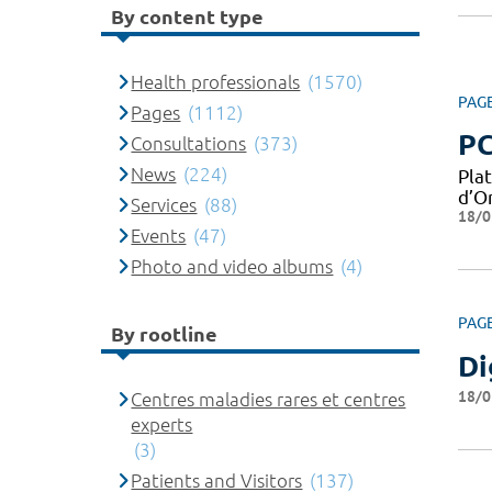
By content type
Health professionals
(1570)
PAG
Pages
(1112)
PC
Consultations
(373)
News
(224)
Pla
d’Or
Services
(88)
18/0
Events
(47)
Photo and video albums
(4)
PAG
By rootline
Di
18/0
Centres maladies rares et centres
experts
(3)
Patients and Visitors
(137)