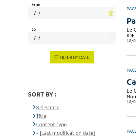
From
PAG
Pa
Le 
to
IDE
18/0
FILTER BY DATE
PAG
Ca
Le 
SORT BY :
Nous
18/0
Relevance
Title
Content type
PAG
[Last modification date]