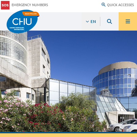
EMERGENCY NUMBERS
QUICK ACCESSES
EN