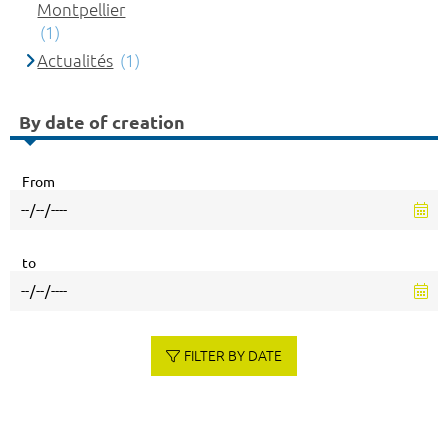
Montpellier
(1)
Actualités
(1)
By date of creation
From
to
FILTER BY DATE