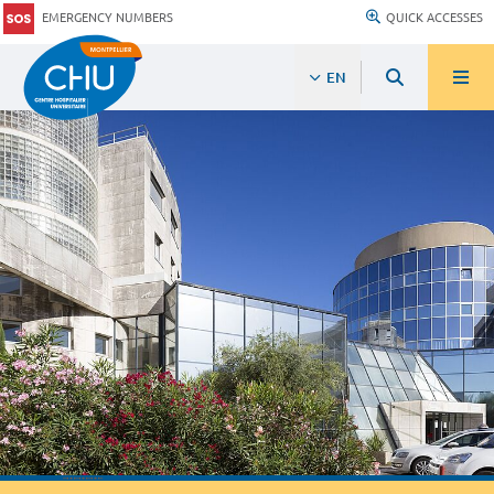
EMERGENCY NUMBERS
QUICK ACCESSES
EN