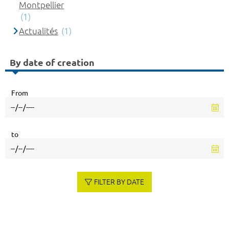
Montpellier
(1)
Actualités
(1)
By date of creation
From
to
FILTER BY DATE