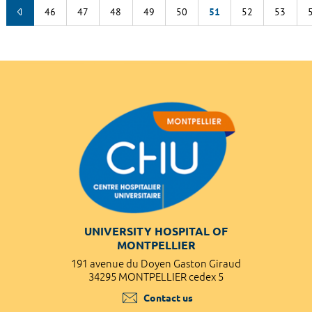
46
47
48
49
50
51
52
53
UNIVERSITY HOSPITAL OF
MONTPELLIER
191 avenue du Doyen Gaston Giraud
34295 MONTPELLIER cedex 5
Contact us