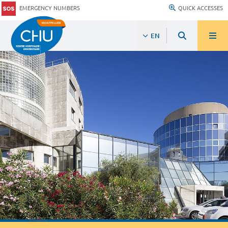
EMERGENCY NUMBERS
QUICK ACCESSES
EN