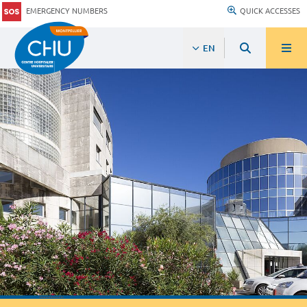
EMERGENCY NUMBERS
QUICK ACCESSES
EN