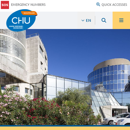
EMERGENCY NUMBERS
QUICK ACCESSES
EN