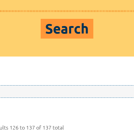
Search
ults 126 to 137 of 137 total