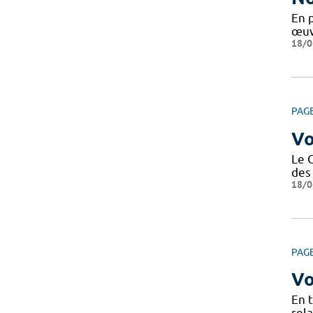
En 
œuv
18/0
PAG
Vo
Le 
des 
18/0
PAG
Vo
En 
rela