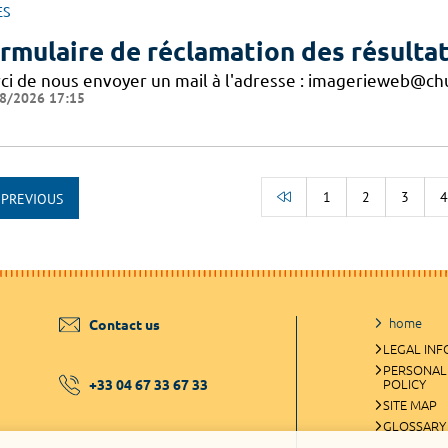
ES
rmulaire de réclamation des résultat
ci de nous envoyer un mail à l'adresse : imagerieweb@chu
8/2026 17:15
1
2
3
PREVIOUS
BACK TO THE BEGI
home
Contact us
LEGAL IN
PERSONAL
+33 04 67 33 67 33
POLICY
SITE MAP
GLOSSARY