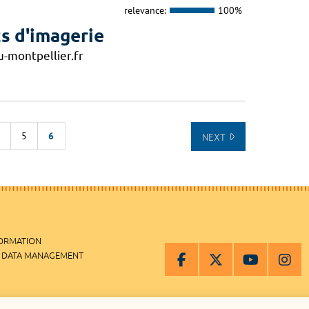
relevance:
100%
s d'imagerie
-montpellier.fr
4
5
6
NEXT
NNING OF THE LIST
FORMATION
 DATA MANAGEMENT