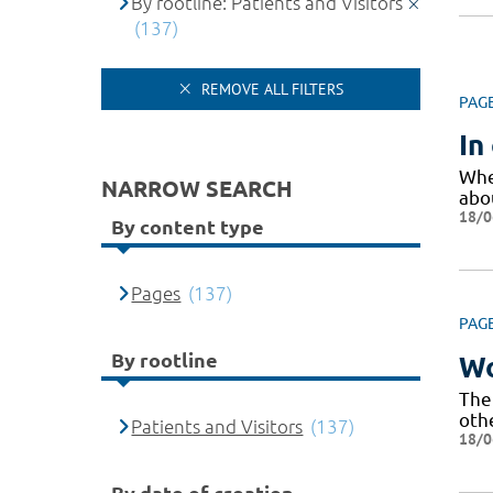
By rootline: Patients and Visitors
(137)
REMOVE ALL FILTERS
PAG
In
Whet
NARROW SEARCH
abo
18/0
By content type
Pages
(137)
PAG
By rootline
Wo
The 
othe
Patients and Visitors
(137)
18/0