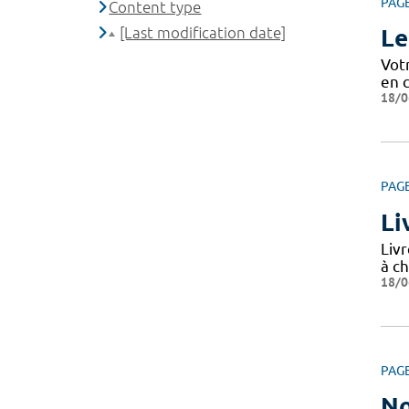
PAG
Content type
[Last modification date]
Le
Votr
en c
18/0
PAG
Li
Livr
à ch
18/0
PAG
No