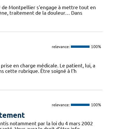
U de Montpellier s'engage à mettre tout en
giène, traitement de la douleur… Dans
relevance:
100%
ise en charge médicale. Le patient, lui, a
s cette rubrique. Être soigné à l’h
relevance:
100%
ntement
antis notamment par la loi du 4 mars 2002
santé. Vous avez le droit d’être info