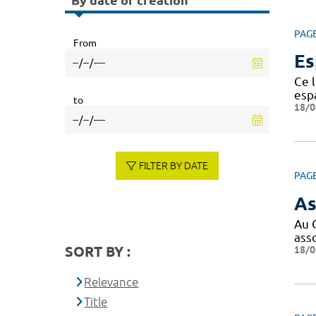
By date of creation
PAG
From
Es
Ce l
espa
to
18/0
FILTER BY DATE
PAG
As
Au 
ass
SORT BY :
18/0
Relevance
Title